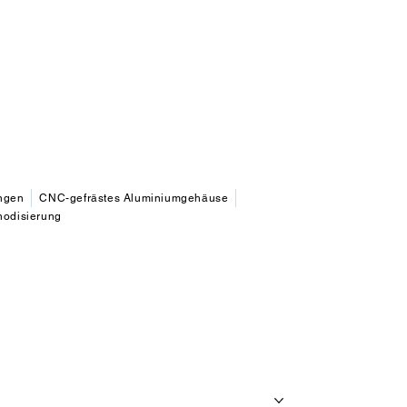
ungen
CNC-gefrästes Aluminiumgehäuse
nodisierung
Über uns
Produkte
Kühlkörper