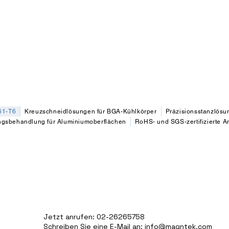
Wärmeableitung.
61-T6
Kreuzschneidlösungen für BGA-Kühlkörper
Präzisionsstanzlös
ngsbehandlung für Aluminiumoberflächen
RoHS- und SGS-zertifizierte A
Jetzt anrufen: 02-26265758
Schreiben Sie eine E-Mail an:
info@magntek.com