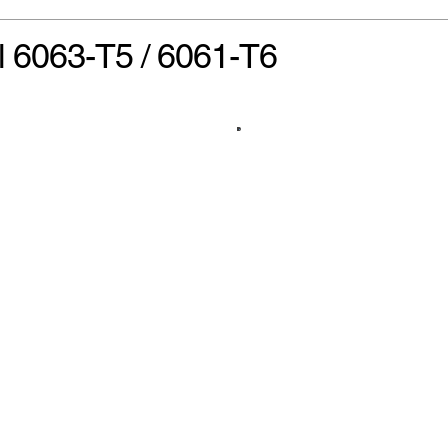
l 6063-T5 / 6061-T6
Suchen Sie das idea
Die Aluminiumlegier
Industrie eine Top-W
Wärmeleitfähigkeit, 
Legierung wird häuf
ermöglicht komplexe
maximieren. Ihre nat
Möglichkeit der Anod
Wärmeleistung und L
oder industrielle K
ist die intelligente